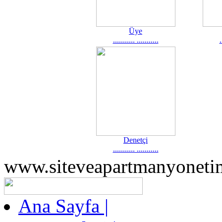
Üye
........... ...........
.
Denetçi
........... ...........
www.siteveapartmanyoneti
Ana Sayfa |